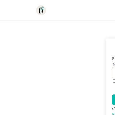
¡
¿
R